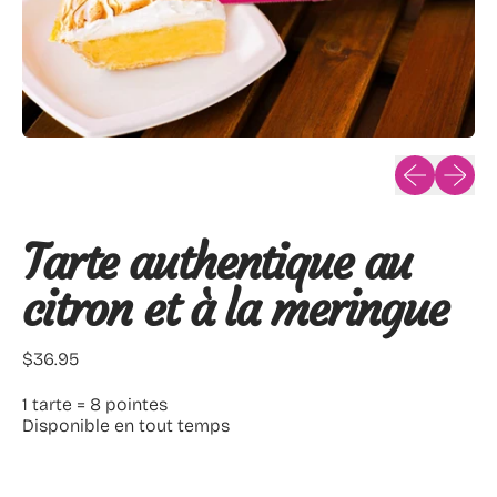
Diapositive
Diaposi
Tarte authentique au
citron et à la meringue
Prix normal
$36.95
1 tarte = 8 pointes
Disponible en tout temps